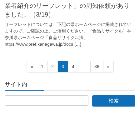
業者紹介のリーフレット」の周知依頼があり
ました。（3/19）
リーフレットについては、下記の県ホームページに掲載されてい
ますので、ご確認の上、ご活用ください。（食品リサイクル）神
奈川県ホームページ「食品リサイクル法」
https://www.pref.kanagawa.jp/docs […]
投
ペ
ペ
ペ
ペ
ペ
«
1
2
3
4
…
36
»
稿
ー
ー
ー
ー
ー
ジ
ジ
ジ
ジ
ジ
の
サイト内
ペ
ー
ジ
送
り