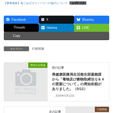
【事務連絡】海ごみゼロウィークへの協力について
ダウンロード
Facebook
X
Bluesky
Threads
Hatena
LINE
Copy
行政関連
カテゴリー
環境法令関連
前の記事
県健康医療局生活衛生部薬務課
から「毒物及び劇物取締法Ｑ＆Ａ
の更新について」の周知依頼が
ありました。（5/12）
2026年5月12日
行政関連
次の記事