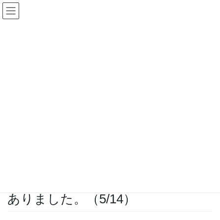
コ
ナ
ン
ビ
テ
ゲ
ン
ー
行政関連
ツ
シ
に
ョ
移
ン
HOME
行政関連
動
に
県環境農政局資源循環推進課から「環境省・日本財団協同事業「海ごみゼロウィ
移
ーク」」の周知依頼がありました。（5/14）
動
2026年5月14日
行政関連
県環境農政局資源循環推進課から
「環境省・日本財団協同事業「海ご
みゼロウィーク」」の周知依頼が
ありました。（5/14）