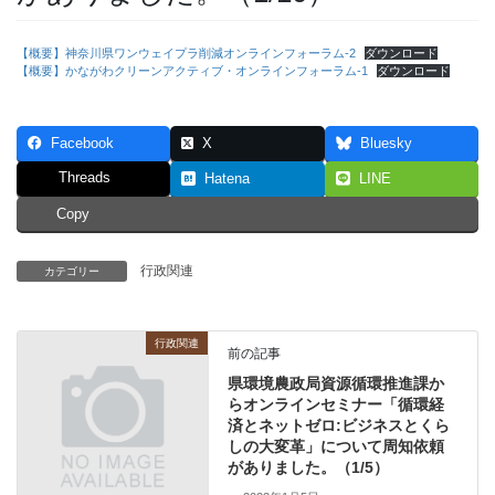
【概要】神奈川県ワンウェイプラ削減オンラインフォーラム-2
ダウンロード
【概要】かながわクリーンアクティブ・オンラインフォーラム-1
ダウンロード
Facebook
X
Bluesky
Threads
Hatena
LINE
Copy
行政関連
カテゴリー
行政関連
前の記事
県環境農政局資源循環推進課か
らオンラインセミナー「循環経
済とネットゼロ:ビジネスとくら
しの大変革」について周知依頼
がありました。（1/5）