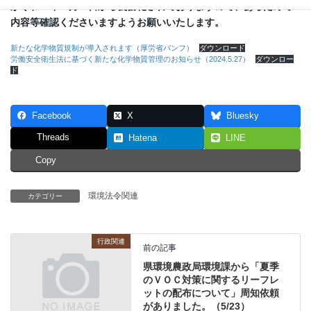
が令和６年４月１日から義務化されておりますので、あらためて
内容等確認くださいますようお願いいたします。
新たな化学物質規制が導入されます（厚労省パンフ）
ダウンロード
労働安全衛生法に基づく新たな化学物質管理のお知らせ（2024.5.27）
ダウンロー
ド
Facebook
X
Bluesky
Threads
Hatena
LINE
Copy
環境法令関連
カテゴリー
行政関連
前の記事
県環境農政局環境課から「夏季
のＶＯＣ対策に関するリーフレ
ットの配布について」周知依頼
がありました。（5/23）