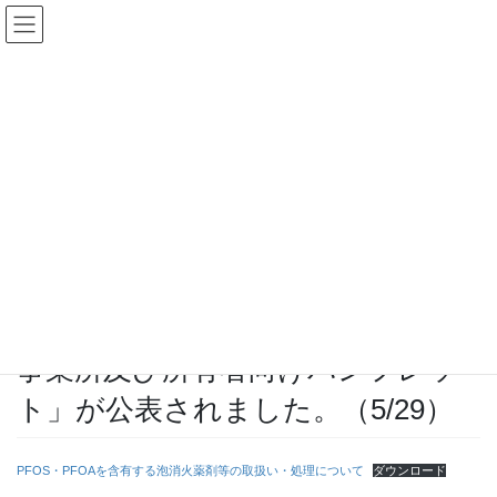
コ
ナ
ン
ビ
テ
ゲ
ン
ー
環境省・経済産業省情報
ツ
シ
に
ョ
移
ン
HOME
環境省・経済産業省情報
動
に
環境省から「泡消火薬剤の取扱い事業所及び所有者向けパンフレット」が公表さ
移
れました。（5/29）
動
2026年5月29日
環境省・経済産業省情報
環境省から「泡消火薬剤の取扱い
事業所及び所有者向けパンフレッ
ト」が公表されました。（5/29）
PFOS・PFOAを含有する泡消火薬剤等の取扱い・処理について
ダウンロード