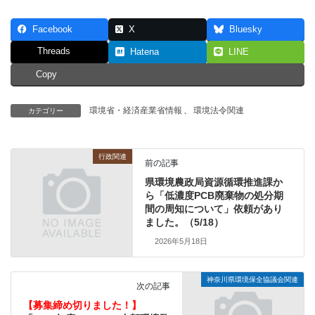
Facebook
X
Bluesky
Threads
Hatena
LINE
Copy
環境省・経済産業省情報
、
環境法令関連
カテゴリー
行政関連
前の記事
県環境農政局資源循環推進課か
ら「低濃度PCB廃棄物の処分期
間の周知について」依頼があり
ました。（5/18）
2026年5月18日
神奈川県環境保全協議会関連
次の記事
【募集締め切りました！】