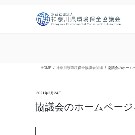
コ
ナ
ン
ビ
テ
ゲ
ン
ー
ツ
シ
に
ョ
移
ン
動
に
移
動
HOME
神奈川県環境保全協議会関連
協議会のホーム
2021年2月24日
協議会のホームページ