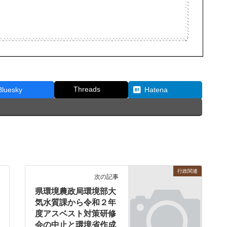
Threads
Bluesky
Hatena
行政関連
次の記事
県環境農政局環境部大
気水質課から令和２年
度アスベスト対策研修
会の中止と環境省作成