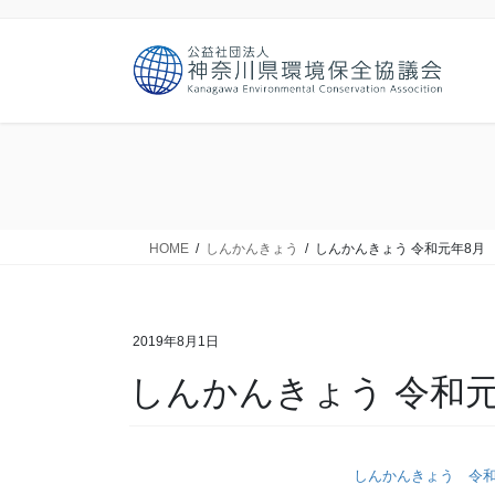
コ
ナ
ン
ビ
テ
ゲ
ン
ー
ツ
シ
に
ョ
移
ン
動
に
移
動
HOME
しんかんきょう
しんかんきょう 令和元年8月 
2019年8月1日
しんかんきょう 令和元
しんかんきょう 令和