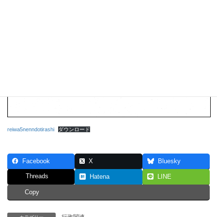
reiwa5nenndotirashi
ダウンロード
Facebook
X
Bluesky
Threads
Hatena
LINE
Copy